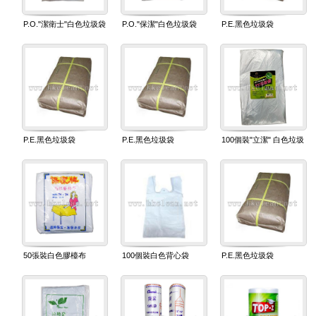
P.O."潔衛士"白色垃圾袋
P.O."保潔"白色垃圾袋
P.E.黑色垃圾袋
(36"X48")
P.E.黑色垃圾袋
P.E.黑色垃圾袋
100個裝"立潔" 白色垃圾
(32"X40")
(30"X36")
袋
50張裝白色膠檯布
100個裝白色背心袋
P.E.黑色垃圾袋
(48"X52")