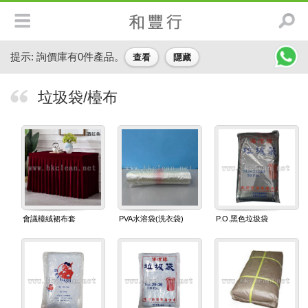
<#--
-->
提示: 詢價庫有
0
件產品。
查看
隱藏
垃圾袋/檯布
會議檯絨裙布套
PVA水溶袋(洗衣袋)
P.O.黑色垃圾袋